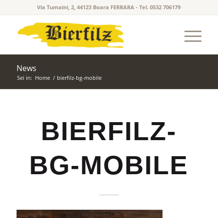
Via Tumaini, 2, 44123 Boara FERRARA - Tel. 0532 706179
News
Sei in:
Home
/
bierfilz-bg-mobile
BIERFILZ-
BG-MOBILE